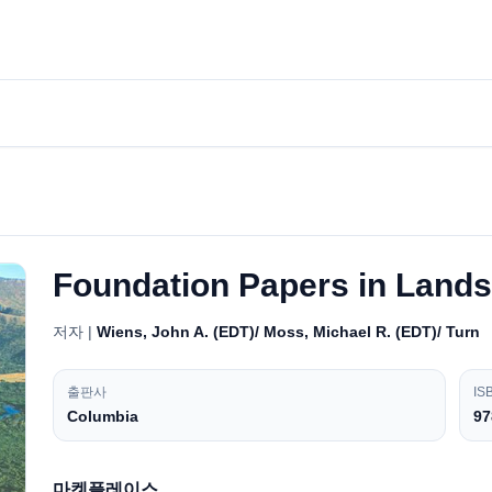
Foundation Papers in Lan
저자 |
Wiens, John A. (EDT)/ Moss, Michael R. (EDT)/ Turn
출판사
IS
Columbia
97
마켓플레이스