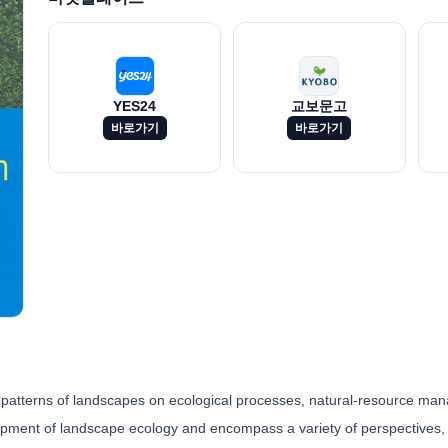
YES24
교보문고
바로가기
바로가기
l patterns of landscapes on ecological processes, natural-resource man
lopment of landscape ecology and encompass a variety of perspectives