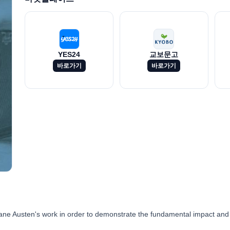
YES24
교보문고
바로가기
바로가기
ane Austen's work in order to demonstrate the fundamental impact and i