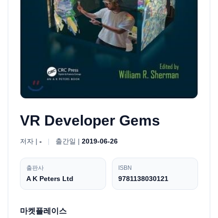
VR Developer Gems
저자 |
-
|
출간일 |
2019-06-26
출판사
ISBN
A K Peters Ltd
9781138030121
마켓플레이스