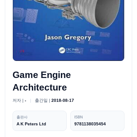
Game Engine
Architecture
저자 |
-
|
출간일 |
2018-08-17
출판사
ISBN
A K Peters Ltd
9781138035454