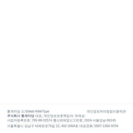
통계마당 소개
Web-R
MirType
개인정보처리방침
이용약관
주식회사 통계마당
·
대표, 개인정보보호책임자
:
유재성
·
사업자등록번호
: 795-88-02574
·
통신판매업신고번호
: 2024-서울강남-06145
서울특별시 강남구 테헤란로70길 12, 402-106A호
·
대표전화
:
0507-1300-9704