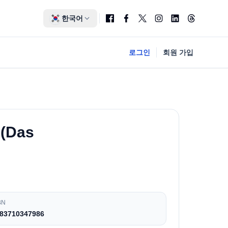
한국어
로그인
회원 가입
 (Das
BN
83710347986