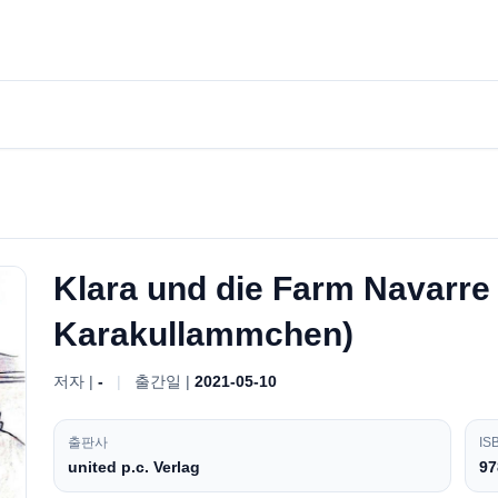
Klara und die Farm Navarre
Karakullammchen)
저자 |
-
|
출간일 |
2021-05-10
출판사
IS
united p.c. Verlag
97