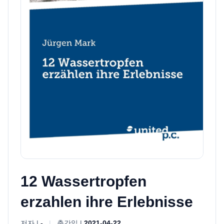
12 Wassertropfen
erzahlen ihre Erlebnisse
저자 |
-
|
출간일 |
2021-04-22