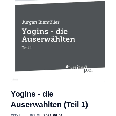
Yogins - die
Auserwahlten (Teil 1)
저자 |
-
|
출간일 |
2021-06-01