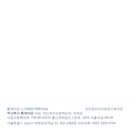
통계마당 소개
Web-R
MirType
개인정보처리방침
이용약관
주식회사 통계마당
·
대표, 개인정보보호책임자
:
유재성
·
사업자등록번호
: 795-88-02574
·
통신판매업신고번호
: 2024-서울강남-06145
서울특별시 강남구 테헤란로70길 12, 402-106A호
·
대표전화
:
0507-1300-9704