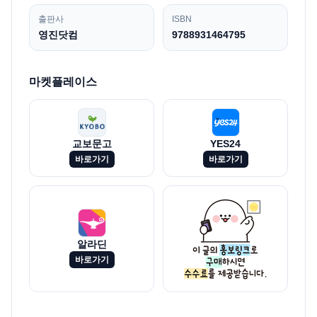
출판사
ISBN
영진닷컴
9788931464795
마켓플레이스
교보문고
YES24
바로가기
바로가기
알라딘
바로가기