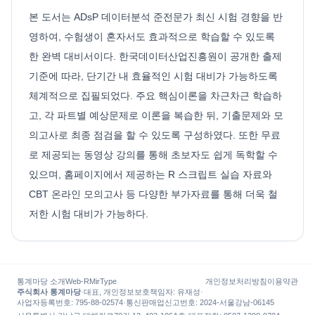
본 도서는 ADsP 데이터분석 준전문가 최신 시험 경향을 반
영하여, 수험생이 혼자서도 효과적으로 학습할 수 있도록
한 완벽 대비서이다. 한국데이터산업진흥원이 공개한 출제
기준에 따라, 단기간 내 효율적인 시험 대비가 가능하도록
체계적으로 집필되었다. 주요 핵심이론을 차근차근 학습하
고, 각 파트별 예상문제로 이론을 복습한 뒤, 기출문제와 모
의고사로 최종 점검을 할 수 있도록 구성하였다. 또한 무료
로 제공되는 동영상 강의를 통해 초보자도 쉽게 독학할 수
있으며, 홈페이지에서 제공하는 R 스크립트 실습 자료와
CBT 온라인 모의고사 등 다양한 부가자료를 통해 더욱 철
저한 시험 대비가 가능하다.
통계마당 소개
Web-R
MirType
개인정보처리방침
이용약관
주식회사 통계마당
·
대표, 개인정보보호책임자
:
유재성
·
사업자등록번호
: 795-88-02574
·
통신판매업신고번호
: 2024-서울강남-06145