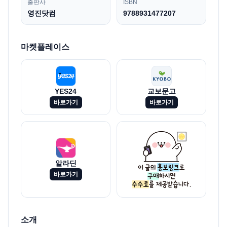
출판사
ISBN
영진닷컴
9788931477207
마켓플레이스
YES24
교보문고
바로가기
바로가기
알라딘
바로가기
소개