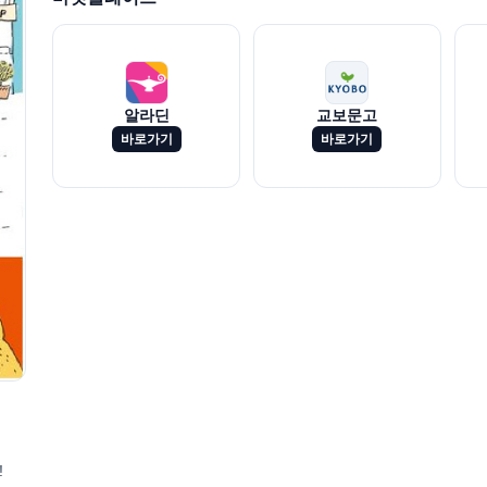
알라딘
교보문고
바로가기
바로가기
!