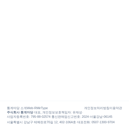
통계마당 소개
Web-R
MirType
개인정보처리방침
이용약관
주식회사 통계마당
·
대표, 개인정보보호책임자
:
유재성
·
사업자등록번호
: 795-88-02574
·
통신판매업신고번호
: 2024-서울강남-06145
서울특별시 강남구 테헤란로70길 12, 402-106A호
·
대표전화
:
0507-1300-9704