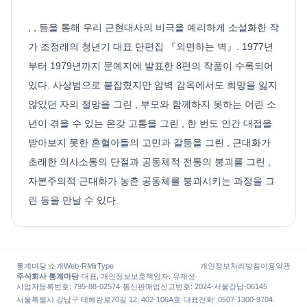
, , 등을 통해 우리 근현대사의 비극을 예리하게 소설화한 작
가 조정래의 청년기 대표 단편집 『외면하는 벽』. 1977년
부터 1979년까지 문예지에 발표한 8편의 작품이 수록되어
있다. 사상범으로 붙잡혔지만 암벽 감옥에서도 희망을 잃지
않았던 자의 절망을 그린 , 부모와 함께하지 못하는 어린 소
년이 겪을 수 있는 온갖 고통을 그린 , 한 번도 인간 대접을
받아보지 못한 혼혈아들의 고민과 갈등을 그린 , 근대화가
초래한 의사소통의 단절과 공동체적 전통의 붕괴를 그린 ,
자본주의적 근대화가 농촌 공동체를 붕괴시키는 과정을 그
린 등을 만날 수 있다.
통계마당 소개
Web-R
MirType
개인정보처리방침
이용약관
주식회사 통계마당
·
대표, 개인정보보호책임자
:
유재성
·
사업자등록번호
: 795-88-02574
·
통신판매업신고번호
: 2024-서울강남-06145
서울특별시 강남구 테헤란로70길 12, 402-106A호
·
대표전화
:
0507-1300-9704