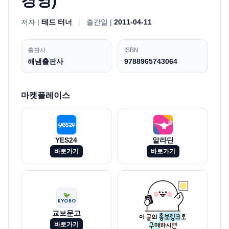
경영)
저자 |
테드 터너
|
출간일 |
2011-04-11
출판사
ISBN
해냄출판사
9788965743064
마켓플레이스
YES24
알라딘
바로가기
바로가기
교보문고
바로가기