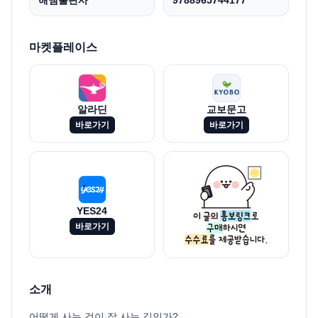
해냄출판사
9788965744177
마켓플레이스
알라딘
교보문고
바로가기
바로가기
YES24
바로가기
소개
어떻게 사는 것이 잘 사는 길인가?