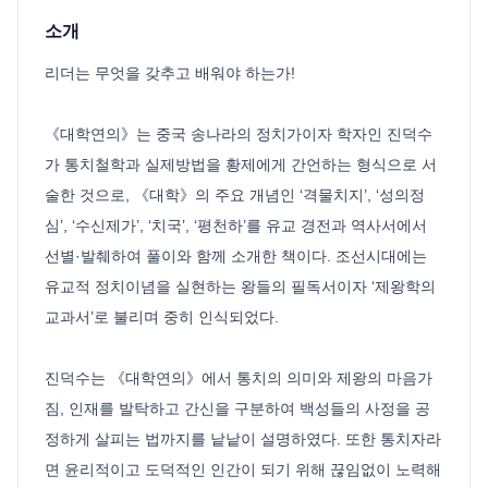
소개
리더는 무엇을 갖추고 배워야 하는가!
《대학연의》는 중국 송나라의 정치가이자 학자인 진덕수
가 통치철학과 실제방법을 황제에게 간언하는 형식으로 서
술한 것으로, 《대학》의 주요 개념인 ‘격물치지’, ‘성의정
심’, ‘수신제가’, ‘치국’, ‘평천하’를 유교 경전과 역사서에서
선별·발췌하여 풀이와 함께 소개한 책이다. 조선시대에는
유교적 정치이념을 실현하는 왕들의 필독서이자 ‘제왕학의
교과서’로 불리며 중히 인식되었다.
진덕수는 《대학연의》에서 통치의 의미와 제왕의 마음가
짐, 인재를 발탁하고 간신을 구분하여 백성들의 사정을 공
정하게 살피는 법까지를 낱낱이 설명하였다. 또한 통치자라
면 윤리적이고 도덕적인 인간이 되기 위해 끊임없이 노력해