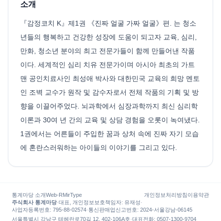
소개
『감정코치 K』제1권 《진짜 얼굴 가짜 얼굴》편. 는 청소
년들의 행복하고 건강한 성장에 도움이 되고자 교육, 심리,
만화, 청소년 분야의 최고 전문가들이 함께 만들어낸 작품
이다. 세계적인 심리 치유 전문가이며 아시아 최초의 가트
맨 공인치료사인 최성애 박사와 대한민국 교육의 희망 멘토
인 조벽 교수가 원작 및 감수자로서 전체 작품의 기획 및 방
향을 이끌어주었다. 뇌과학에서 심장과학까지 최신 심리학
이론과 30여 년 간의 교육 및 상담 경험을 오롯이 녹여냈다.
1권에서는 어른들이 주입한 꿈과 상처 속에 진짜 자기 모습
에 혼란스러워하는 아이들의 이야기를 그리고 있다.
통계마당 소개
Web-R
MirType
개인정보처리방침
이용약관
주식회사 통계마당
·
대표, 개인정보보호책임자
:
유재성
·
사업자등록번호
: 795-88-02574
·
통신판매업신고번호
: 2024-서울강남-06145
서울특별시 강남구 테헤란로70길 12, 402-106A호
·
대표전화
:
0507-1300-9704