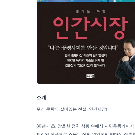
소개
우리 문학의 살아있는 전설, 인간시장!
80년대 초, 암울한 정치 상황 속에서 시민운동가이자
제작된 작품으로 스물두 살의 위악적인 법대생 장총찬이