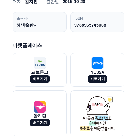
저자 |
김지현
|
출간일 |
2015-10-26
출판사
ISBN
해냄출판사
9788965745068
마켓플레이스
교보문고
YES24
바로가기
바로가기
알라딘
바로가기