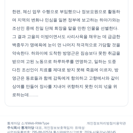
한편, 체신 업무 수행으로 부임했으나 정보요원으로 활동하
며 지역의 변화나 민심을 일본 정부에 보고하는 하야가와는
조선인 중에 친일 단체 회장을 맡을 만한 인물을 선별한다.
그 결과 고을의 이방이면서도 사리사욕을 채우는 데 급급한
백종두가 명예욕에 눈이 먼 나머지 적극적으로 가담할 것을
약속한다. 하와이에 도착한 방영근은 짐승보다 못한 취급을
받으며 고된 노동으로 하루하루를 연명하고, 일하는 도중
다친 조선인이 치료를 제대로 받지 못해 죽음에 이르자, 방
영근은 동료들과 함께 감독에게 항의하고 고향에서와 같이
상여를 만들어 장사를 지내어 귀향하지 못한 이의 넋을 위
로하는데…….
통계마당 소개
Web-R
MirType
개인정보처리방침
이용약관
주식회사 통계마당
·
대표, 개인정보보호책임자
:
유재성
·
사업자등록번호
: 795-88-02574
·
통신판매업신고번호
: 2024-서울강남-06145