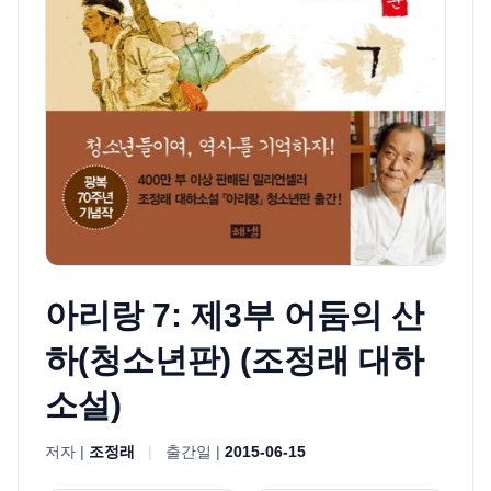
아리랑 7: 제3부 어둠의 산
하(청소년판) (조정래 대하
소설)
저자 |
조정래
|
출간일 |
2015-06-15