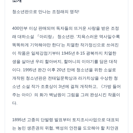
소개
청소년판으로 만나는 조정래의 명작!
400만부 이상 판매되며 독자들의 뜨거운 사랑을 받은 조정
래 대하소설 『아리랑』 청소년판. ‘치욕스러운 역사일수록
똑똑하게 기억해야만 한다’는 치열한 작가정신으로 쓰여진
이 작품은 일제강점기부터 1945년 8·15 광복까지 치열한
생을 살아낸 우리 할아버지, 할머니의 이야기를 담은 대작
이다. 1995년 완간 이후 20년 만에 청소년을 위한 소설로
개작된 청소년판은 전태일문학상과 라가치상을 수상한 청
소년 소설 작가 조호상이 3년에 걸쳐 개작하고, 《가방 들어
주는 아이》의 화가 백남원이 그림을 그려 완성시킨 작품이
다.
1895년 고종의 단발령 발표부터 토지조사사업으로 대표되
는 농민 생존권의 위협, 백성의 안전을 도모해야 할 치안권