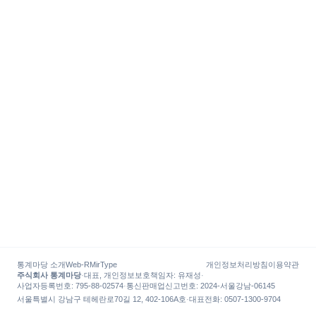
통계마당 소개
Web-R
MirType
개인정보처리방침
이용약관
주식회사 통계마당
·
대표, 개인정보보호책임자
:
유재성
·
사업자등록번호
: 795-88-02574
·
통신판매업신고번호
: 2024-서울강남-06145
서울특별시 강남구 테헤란로70길 12, 402-106A호
·
대표전화
:
0507-1300-9704