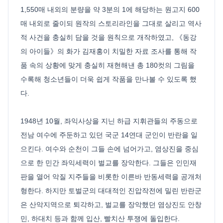
1,550매 내외의 분량을 약 3분의 1에 해당하는 원고지 600
매 내외로 줄이되 원작의 스토리라인을 그대로 살리고 역사
적 사건을 충실히 담을 것을 원칙으로 개작하였고, 《동강
의 아이들》의 화가 김재홍이 치밀한 자료 조사를 통해 작
품 속의 상황에 맞게 충실히 재현해낸 총 180컷의 그림을
수록해 청소년들이 더욱 쉽게 작품을 만나볼 수 있도록 했
다.
1948년 10월, 좌익사상을 지닌 하급 지휘관들의 주동으로
전남 여수에 주둔하고 있던 국군 14연대 군인이 반란을 일
으킨다. 여수와 순천이 그들 손에 넘어가고, 염상진을 중심
으로 한 민간 좌익세력이 벌교를 장악한다. 그들은 인민재
판을 열어 악질 지주들을 비롯한 이른바 반동세력을 공개처
형한다. 하지만 토벌군의 대대적인 진압작전에 밀린 반란군
은 산악지역으로 퇴각하고, 벌교를 장악했던 염상진도 안창
민, 하대치 등과 함께 입산, 빨치산 투쟁에 돌입한다.