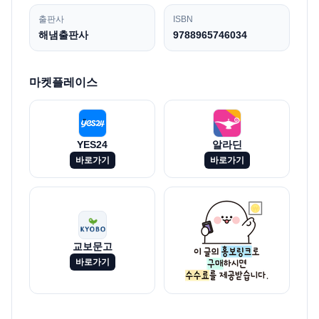
출판사
ISBN
해냄출판사
9788965746034
마켓플레이스
YES24
알라딘
바로가기
바로가기
교보문고
바로가기