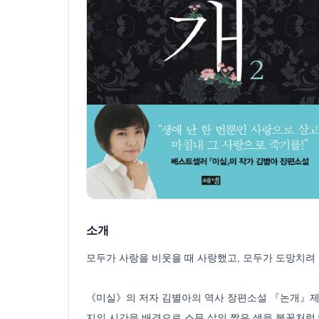
소개
모두가 사랑을 비웃을 때 사랑했고, 모두가 도망치려 
《미실》의 저자 김별아의 역사 장편소설 『논개』제2
지의 시간을 배경으로 스무 살의 짧은 생을 불꽃처럼