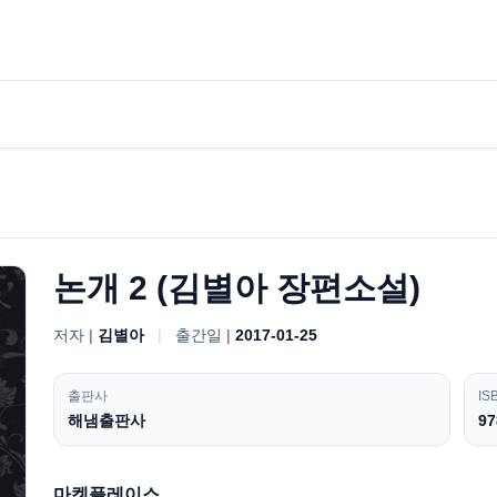
논개 2 (김별아 장편소설)
저자 |
김별아
|
출간일 |
2017-01-25
출판사
IS
해냄출판사
97
마켓플레이스