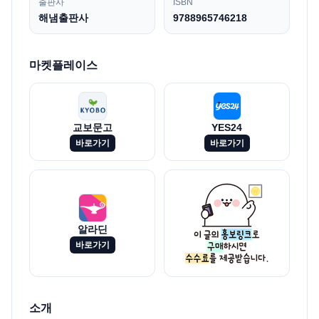
출판사
ISBN
해냄출판사
9788965746218
마켓플레이스
교보문고
YES24
바로가기
바로가기
알라딘
바로가기
소개