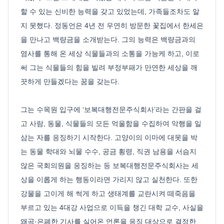
할 수 있는 신비한 능력을 갖고 있었는데, 가족들조차도 알
지 못했다. 정동언은 4년 전 우연히 방문한 꽃집에서 한세은
을 만나고 백량금을 소개받는다. 그의 능력은 백량금과의
염사를 통해 온 세상 식물들과의 소통을 가능케 하고, 이로
써 그는 식물들의 힘을 빌려 부정부패가 만연한 세상을 깨
끗하게 만들겠다는 꿈을 갖는다.
그는 수목원 입구에 ‘보복대행전문주식회사’라는 간판을 걸
고 사람, 동물, 식물들의 모든 억울함을 수집하여 악행을 일
삼는 자를 응징하기 시작한다. 고양이의 이마에 대못을 박
는 동물 학대와 뇌물 수수, 공금 횡령, 직권 남용을 서슴지
않은 국회의원을 응징하는 등 보복대행전문주식회사는 세
상을 이롭게 하는 행동이라면 가리지 않고 실천한다. 또한
강물을 고이게 해 썩게 하고 생태계를 교란시켜 떼죽음을
부르고 있는 4대강 사업으로 이득을 챙긴 대학 교수, 사실을
왜곡·은폐한 기사를 실어온 언론을 응징 대상으로 결정한