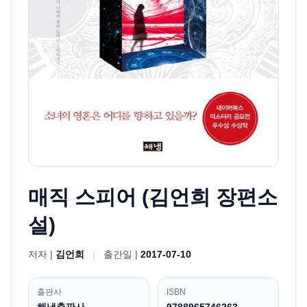
매직 스피어 (김언희 장편소
설)
저자 |
김언희
|
출간일 |
2017-07-10
출판사
ISBN