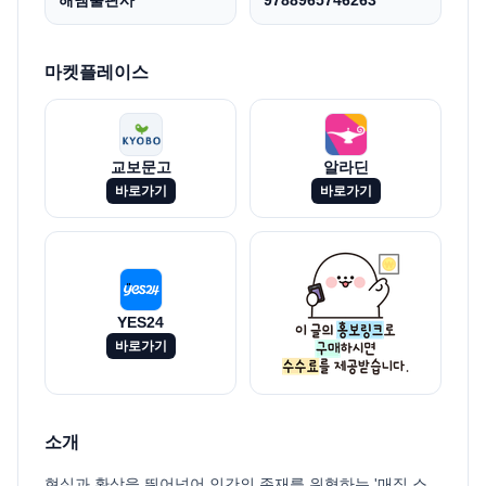
해냄출판사
9788965746263
마켓플레이스
교보문고
알라딘
바로가기
바로가기
YES24
바로가기
소개
현실과 환상을 뛰어넘어 인간의 존재를 위협하는 '매직 스