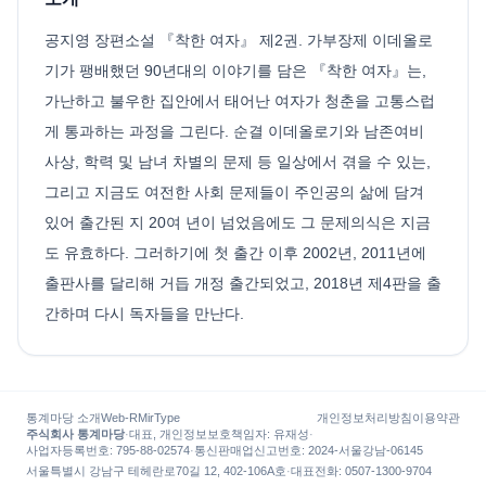
공지영 장편소설 『착한 여자』 제2권. 가부장제 이데올로
기가 팽배했던 90년대의 이야기를 담은 『착한 여자』는,
가난하고 불우한 집안에서 태어난 여자가 청춘을 고통스럽
게 통과하는 과정을 그린다. 순결 이데올로기와 남존여비
사상, 학력 및 남녀 차별의 문제 등 일상에서 겪을 수 있는,
그리고 지금도 여전한 사회 문제들이 주인공의 삶에 담겨
있어 출간된 지 20여 년이 넘었음에도 그 문제의식은 지금
도 유효하다. 그러하기에 첫 출간 이후 2002년, 2011년에
출판사를 달리해 거듭 개정 출간되었고, 2018년 제4판을 출
간하며 다시 독자들을 만난다.
통계마당 소개
Web-R
MirType
개인정보처리방침
이용약관
주식회사 통계마당
·
대표, 개인정보보호책임자
:
유재성
·
사업자등록번호
: 795-88-02574
·
통신판매업신고번호
: 2024-서울강남-06145
서울특별시 강남구 테헤란로70길 12, 402-106A호
·
대표전화
:
0507-1300-9704