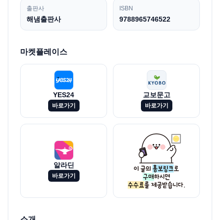
출판사
ISBN
해냄출판사
9788965746522
마켓플레이스
YES24
교보문고
바로가기
바로가기
알라딘
바로가기
소개