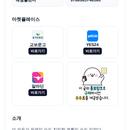
해냄출판사
9788965746560
마켓플레이스
교보문고
YES24
바로가기
바로가기
알라딘
바로가기
소개
이 모두가 우연일 수도 치밀한 계획일 수도 있었다