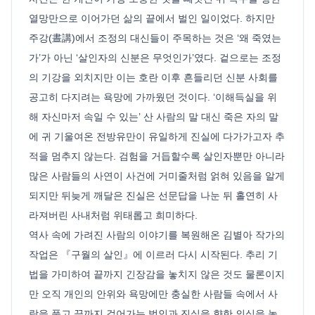
열망만으로 이어가던 삶의 끝에서 벌인 일이었다. 하지만
주강(晝講)에서 조정의 대신들이 주목하는 것은 ‘왜 죽였는
가’가 아닌 ‘살인자의 신분은 무엇인가’였다. 겉으로는 조정
의 기강을 외치지만 이는 호란 이후 흔들리던 신분 사회를
공고히 다지려는 욕망에 가까웠던 것이다. ‘이해득실을 위
해 자신마저 속일 수 있는’ 산 사람의 말 대신 죽은 자의 말
에 귀 기울여온 전방유만이 유일하게 진실에 다가가고자 추
적을 멈추지 않는다. 검험을 거듭할수록 살인자뿐만 아니라
많은 사람들의 사연이 사건에 거미줄처럼 얽혀 있음을 알게
되지만 뒤늦게 깨달은 진실은 선문답을 나눈 뒤 홀연히 사
라져버린 사내처럼 위태롭고 희미하다.
역사 속에 가려진 사람의 이야기를 복원해온 김별아 작가의
작업은 『구월의 살인』에 이르러 다시 시작된다. 추리 기
법을 가미하여 끝까지 긴장감을 놓치지 않은 것도 물론이지
만 오직 개인의 안위와 욕망에만 충실한 사람들 속에서 사
랑을 품고 끝까지 걸어가는 범인과 진실을 향한 의심을 놓