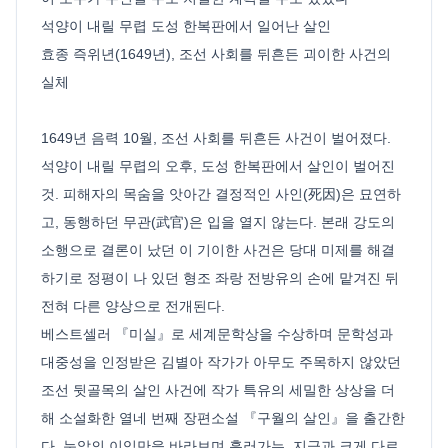
석양이 내릴 무렵 도성 한복판에서 일어난 살인
효종 즉위년(1649년), 조선 사회를 뒤흔든 괴이한 사건의
실체
1649년 음력 10월, 조선 사회를 뒤흔든 사건이 벌어졌다.
석양이 내릴 무렵의 오후, 도성 한복판에서 살인이 벌어진
것. 피해자의 목숨을 앗아간 결정적인 사인(死因)은 묘연하
고, 동행하던 무관(武官)은 입을 열지 않는다. 본래 강도의
소행으로 결론이 났던 이 기이한 사건은 당대 미제를 해결
하기로 정평이 나 있던 형조 좌랑 전방유의 손에 맡겨진 뒤
전혀 다른 양상으로 전개된다.
베스트셀러 『미실』로 세계문학상을 수상하며 문학성과
대중성을 인정받은 김별아 작가가 아무도 주목하지 않았던
조선 뒷골목의 살인 사건에 작가 특유의 세밀한 상상을 더
해 소설화한 열네 번째 장편소설 『구월의 살인』을 출간한
다. 눈앞의 이익만을 바라보며 흘러가는, 지금과 크게 다르