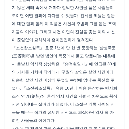
지 않은 세태 속에서 저마다 절박한 사연을 품은 사람들이
모이면 어떤 결과에 다다를 수 있을까. 전체를 꿰뚫는 질문
에 대한 답과 함께 이 작품은 사건의 주범과 그를 돕는 조력
자들의 이야기, 그리고 사건 이면의 진실을 좇는 이의 시선
이 끊임없이 교차하며 흥미진진하게 펼쳐진다.
『조선왕조실록』 효종 1년에 단 한 번 등장하는 ‘삼성국문
(三省鞫問)을 받던 범인이 옥중에서 물고 당했다’는 내용에
서 출발한 역사적 상상력은 『승정원일기』에 언급된 39개
의 기사를 거치며 작가에게 ‘구월의 살인은 살인 사건이되
단순한 살인 사건 이상의 무엇일 수밖에 없다’는 확신을 주
었다. 『조선왕조실록』 숙종 10년에 처음 등장하는 반사회
조직 ‘검계(劍契)’의 흔적 역시 사건을 사회적 차원으로 확장
시켜 읽어내는 실마리가 되었다. 이 소설은 기록 사이의 간
극을 메우는 작가의 섬세한 시선으로 되살아난 역사 속 가
려진 사람들의 이야기다.
사건은 한 개인이 가장 소중한 것을 빼앗긴 뒤 복수를 향한