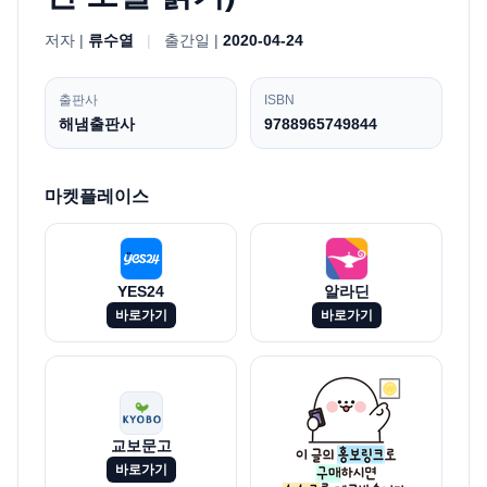
저자 |
류수열
|
출간일 |
2020-04-24
출판사
ISBN
해냄출판사
9788965749844
마켓플레이스
YES24
알라딘
바로가기
바로가기
교보문고
바로가기