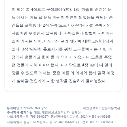
이 책은 총 4장으로 구성되어 있다. 1장 ‘자립의 순간은 문
득’에서는 어느 날 문득 자신이 어른이 되었음을 깨닫는 순
간들을 포착했다. 2장 ‘문밖으로 나가면’은 사회 속에서의
자립이란 무엇인지 살펴봤다. 자아실현과 밥벌이 사이에서
일이 가지는 의미, 타인과의 관계 맺기에 대한 고민이 담겨
있다. 3장 ‘단단한 홀로서기를 위한 도구들’에서는 자립 과
정에서 흔들리고 힘이 들 때 의지가 되었거나 도움을 주었
던 것들에 대해 이야기했다. 마지막으로 4장 ‘손이 더 멀리
닿을 수 있도록’에서는 ‘좋은 어른’의 의미와 함께 결국 어떻
게 살아갈 것인가에 대한 생각을 진솔하게 풀어놓았다.
통계마당 소개
Web-R
MirType
개인정보처리방침
이용약관
주식회사 통계마당
·
대표, 개인정보보호책임자
:
유재성
·
사업자등록번호
: 795-88-02574
·
통신판매업신고번호
: 2024-서울강남-06145
서울특별시 강남구 테헤란로70길 12, 402-106A호
·
대표전화
:
0507-1300-9704