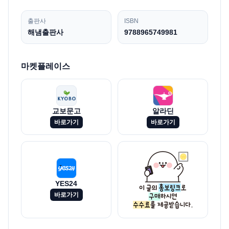
출판사
ISBN
해냄출판사
9788965749981
마켓플레이스
교보문고
알라딘
바로가기
바로가기
YES24
바로가기