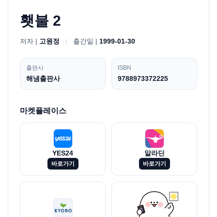
횃불 2
저자 |
고원정
|
출간일 |
1999-01-30
출판사
ISBN
해냄출판사
9788973372225
마켓플레이스
YES24
알라딘
바로가기
바로가기