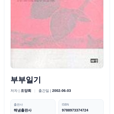
부부일기
저자 |
조양희
|
출간일 |
2002-06-03
출판사
ISBN
해냄출판사
9788973374724