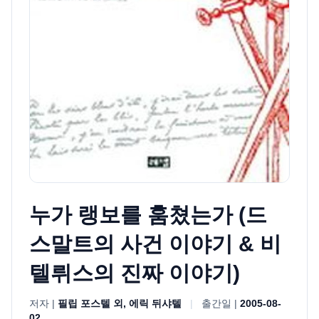
누가 랭보를 훔쳤는가 (드
스말트의 사건 이야기 & 비
텔뤼스의 진짜 이야기)
저자 |
필립 포스텔 외, 에릭 뒤샤텔
|
출간일 |
2005-08-
02