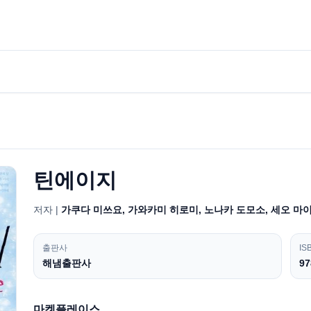
틴에이지
저자 |
가쿠다 미쓰요, 가와카미 히로미, 노나카 도모소, 세오 마
출판사
IS
해냄출판사
97
마켓플레이스