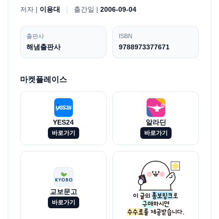
저자 |
이용대
|
출간일 |
2006-09-04
출판사
ISBN
해냄출판사
9788973377671
마켓플레이스
YES24
알라딘
바로가기
바로가기
교보문고
바로가기