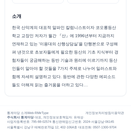
소개
한국 산악계의 대표적 알파인 칼럼니스트이자 코오롱등산
학교 교장인 저자가 월간 『산』에 1996년부터 지금까지
연재하고 있는 '이용대의 산행상담실'을 단행본으로 구성해
펴 낸것으로 초보자들에게 필요한 등산의 기초 지식부터 경
험자들이 궁금해하는 등반 기술과 원리에 이르기까지 등산
인들이 알아야 할 것들을 7가지 주제로 나누어 일러스트와
함께 자세히 설명하고 있다. 등반에 관한 다양한 에피소드
들도 더해져 읽는 즐거움을 더하고 있다....
통계마당 소개
Web-R
MirType
개인정보처리방침
이용약관
주식회사 통계마당
·
대표, 개인정보보호책임자
:
유재성
·
사업자등록번호
: 795-88-02574
·
통신판매업신고번호
: 2024-서울강남-06145
서울특별시 강남구 테헤란로70길 12, 402-106A호
·
대표전화
:
0507-1300-9704