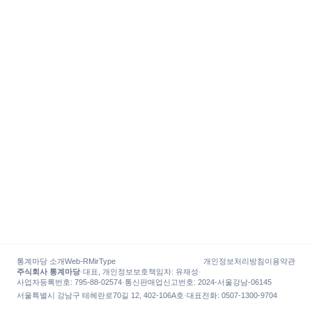
통계마당 소개
Web-R
MirType
개인정보처리방침
이용약관
주식회사 통계마당
·
대표, 개인정보보호책임자
:
유재성
·
사업자등록번호
: 795-88-02574
·
통신판매업신고번호
: 2024-서울강남-06145
서울특별시 강남구 테헤란로70길 12, 402-106A호
·
대표전화
:
0507-1300-9704