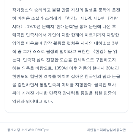
작가정신의 승리라고 불릴 만큼 자신의 일생을 문학에 온전
히 바쳐온 소설가 조정래의 『한강』 제1권, 제1부 《격랑
시대》. 1970년 문예지 '현대문학'을 통해 문단에 나온 후
왜곡된 민족사에서 개인이 처한 한계에 이르기까지 다양한
영역을 아우르며 창작 활동을 펼쳐온 저자의 대하소설 3부
작 중 그가 스스로 필생의 업이라고 표현한 《한강》을 읽
는다. 민족적 삶의 진정한 모습을 전체적으로 구현하고자
하는 의욕을 바탕으로, 1959년 이후 격동의 현대사 30년간
한반도의 험난한 격류를 헤치며 살아온 한국인의 땀과 눈물
을 증언하면서 통일민족의 미래를 지향한다. 굴곡된 역사
뒤에 가려진 거대한 민족적 잠재력을 통일을 향한 민중의
염원과 엮어내고 있다.
통계마당 소개
Web-R
MirType
개인정보처리방침
이용약관