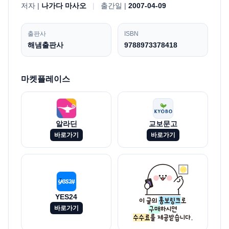
저자 |
나가다 마사오
|
출간일 |
2007-04-09
출판사
ISBN
해냄출판사
9788973378418
마켓플레이스
알라딘
교보문고
바로가기
바로가기
YES24
바로가기