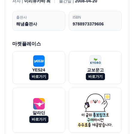
저자 |
이리유카바 최
|
출간일 |
2008-04-20
출판사
ISBN
해냄출판사
9788973379606
마켓플레이스
YES24
교보문고
바로가기
바로가기
알라딘
바로가기