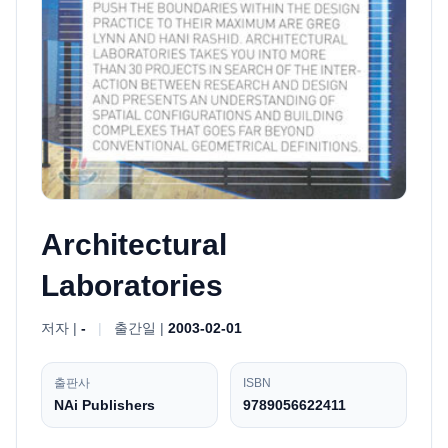
Architectural
Laboratories
저자 |
-
|
출간일 |
2003-02-01
출판사
ISBN
NAi Publishers
9789056622411