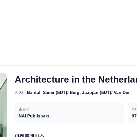
Architecture in the Netherl
저자 |
Bantal, Samir (EDT)/ Berg, Jaapjan (EDT)/ Van Der
|
출판사
IS
NAI Publishers
97
마켓플레이스