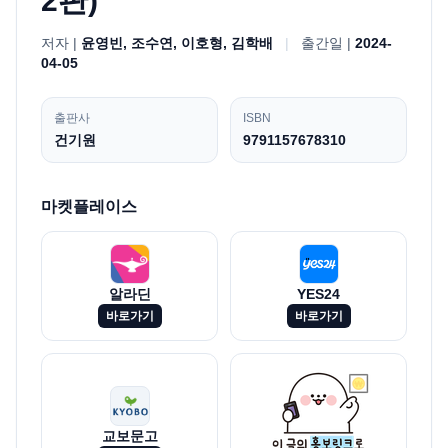
2판)
저자 |
윤영빈, 조수연, 이호형, 김학배
|
출간일 |
2024-
04-05
출판사
ISBN
건기원
9791157678310
마켓플레이스
알라딘
YES24
바로가기
바로가기
교보문고