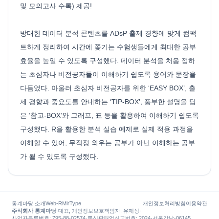
및 모의고사 수록) 제공!
방대한 데이터 분석 콘텐츠를 ADsP 출제 경향에 맞게 컴팩
트하게 정리하여 시간에 쫓기는 수험생들에게 최대한 공부
효율을 높일 수 있도록 구성했다. 데이터 분석을 처음 접하
는 초심자나 비전공자들이 이해하기 쉽도록 용어와 문장을
다듬었다. 아울러 초심자 비전공자를 위한 ‘EASY BOX’, 출
제 경향과 중요도를 안내하는 ‘TIP-BOX’, 풍부한 설명을 담
은 ‘참고-BOX’와 그래프, 표 등을 활용하여 이해하기 쉽도록
구성했다. R을 활용한 분석 실습 예제로 실제 적용 과정을
이해할 수 있어, 무작정 외우는 공부가 아닌 이해하는 공부
가 될 수 있도록 구성했다.
통계마당 소개
Web-R
MirType
개인정보처리방침
이용약관
주식회사 통계마당
·
대표, 개인정보보호책임자
:
유재성
·
사업자등록번호
: 795-88-02574
·
통신판매업신고번호
: 2024-서울강남-06145