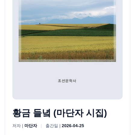
황금 들녘 (마단자 시집)
저자 |
마단자
|
출간일 |
2026-04-25