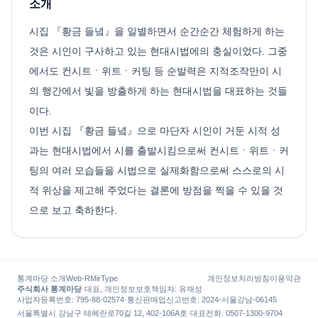
소개
시집 『황금 들녘』을 일별하면서 순간순간 체험하게 하는
것은 시인이 구사하고 있는 현대시법에의 충실이었다. 그중
에서도 컨시트ㆍ위트ㆍ커팅 등 순발력은 지적조작만이 시
의 행간에서 빛을 방출하게 하는 현대시법을 대표하는 것들
이다.
이번 시집 『황금 들녘』으로 마단자 시인이 거둔 시적 성
과는 현대시법에서 시를 출발시킴으로써 컨시트ㆍ위트ㆍ커
팅의 여러 모습들을 시법으로 실제화함으로써 스스로의 시
적 위상을 제고해 주었다는 결론에 방점을 찍을 수 있을 것
으로 보고 축하한다.
통계마당 소개
Web-R
MirType
개인정보처리방침
이용약관
주식회사 통계마당
·
대표, 개인정보보호책임자
:
유재성
·
사업자등록번호
: 795-88-02574
·
통신판매업신고번호
: 2024-서울강남-06145
서울특별시 강남구 테헤란로70길 12, 402-106A호
·
대표전화
:
0507-1300-9704