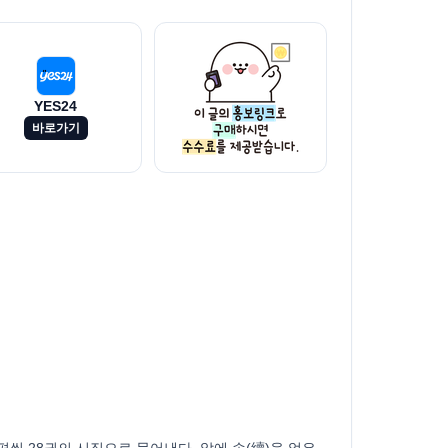
YES24
바로가기
씩 28권의 시집으로 묶어낸다. 앞에 속(續)을 얹은