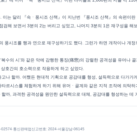
된다. 이는 달리 『속ㆍ풍시조 산책』이 지난번 『풍시조 산책』의 속편이란
점검해 보면서 3분의 2는 버리고 싶었고, 나머지 3분의 1은 재구성을 해
조의 풍시조를 행과 연으로 재구성하기도 했다. 그런가 하면 개작이나 개
 ‘복수의 시’와 같은 악에 감행한 통징(痛懲)의 강렬한 공격성을 유머나 골
각 상호간의 호소력으로 작용하게 하고 싶었다.
나 할까. 어쨌든 현대적 기획으로 공감대를 형성, 설득력으로 다가가게 하
카타르시스를 체험하게 하기 위해 유머ㆍ골계와 같은 지적 조작에 의탁하
할까, 과격한 공격성을 원만한 설득력으로 대체, 공감대를 형성하는 데 
8-02574
·
통신판매업신고번호
: 2024-서울강남-06145