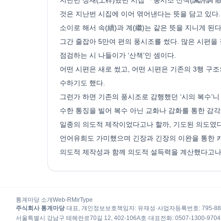
것은 지난번 시집에 이어 엮어낸다는 뜻을 담고 있다.
소이로 해서 속(續)과 계(繼)는 같은 뜻을 지니게 
그간 줄잡아 5만여 편의 풍시조를 썼다. 많은 시편을 
점검하는 시 나들이가 ‘산책’인 셈이다.
어떤 시편은 새로 썼고, 어떤 시편은 기존의 3행 구
수하기도 했다.
그런가 하면 기존의 풍시조로 감행했던 ‘시의 복수’니
수한 통징을 빌어 복수 아닌 교화나 감화를 통한 감
일종의 의도적 제작이었다고나 할까, 기도된 의도였다고
언어유희도 가미했으며 긴장과 긴장의 이완을 통한 
의도적 제작성과 함께 의도적 설득력을 계산했다고나 
통계마당 소개
Web-R
MirType
주식회사 통계마당
·
대표, 개인정보보호책임자
:
유재성
·
사업자등록번호
: 795-8
서울특별시 강남구 테헤란로70길 12, 402-106A호
·
대표전화
:
0507-1300-9704