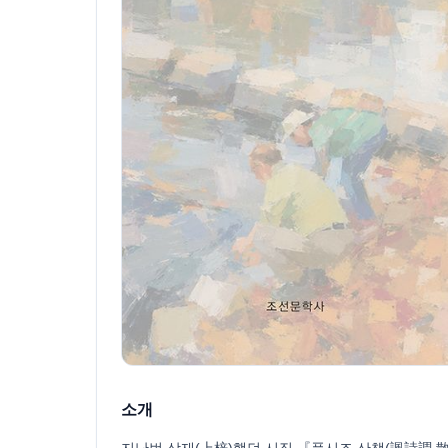
소개
지난번 상재(上梓)했던 시집 『풍시조 산책(諷詩調 散