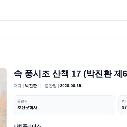
속 풍시조 산책 17 (박진환 제
저자 |
박진환
|
출간일 |
2026-06-15
출판사
IS
조선문학사
97
마켓플레이스