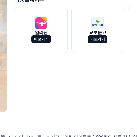
알라딘
교보문고
바로가기
바로가기
策』에 이어 『속ㆍ풍시조 산책』이란 타이틀로 2,800편의 시를 각 110편