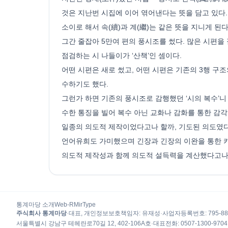
것은 지난번 시집에 이어 엮어낸다는 뜻을 담고 있다.
소이로 해서 속(續)과 계(繼)는 같은 뜻을 지니게 
그간 줄잡아 5만여 편의 풍시조를 썼다. 많은 시편을 
점검하는 시 나들이가 ‘산책’인 셈이다.
어떤 시편은 새로 썼고, 어떤 시편은 기존의 3행 구
수하기도 했다.
그런가 하면 기존의 풍시조로 감행했던 ‘시의 복수’니
수한 통징을 빌어 복수 아닌 교화나 감화를 통한 감
일종의 의도적 제작이었다고나 할까, 기도된 의도였다고
언어유희도 가미했으며 긴장과 긴장의 이완을 통한 
의도적 제작성과 함께 의도적 설득력을 계산했다고나 
통계마당 소개
Web-R
MirType
주식회사 통계마당
·
대표, 개인정보보호책임자
:
유재성
·
사업자등록번호
: 795-8
서울특별시 강남구 테헤란로70길 12, 402-106A호
·
대표전화
:
0507-1300-9704