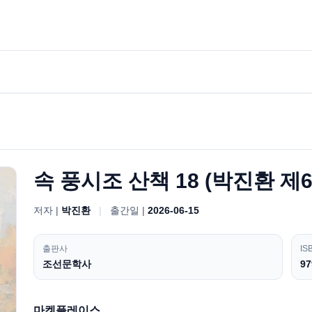
속 풍시조 산책 18 (박진환 제
저자 |
박진환
|
출간일 |
2026-06-15
출판사
IS
조선문학사
97
마켓플레이스