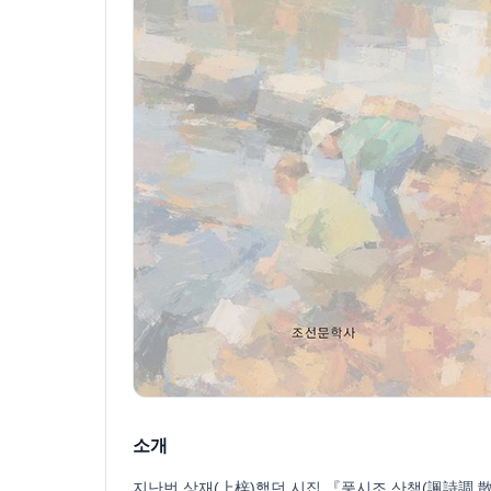
소개
지난번 상재(上梓)했던 시집 『풍시조 산책(諷詩調 散