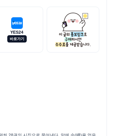
YES24
바로가기
씩 28권의 시집으로 묶어낸다. 앞에 속(續)을 얹은