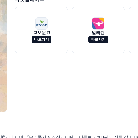
교보문고
알라딘
바로가기
바로가기
策』에 이어 『속ㆍ풍시조 산책』이란 타이틀로 2,800편의 시를 각 110편