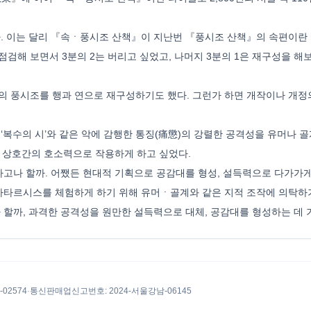
된다. 이는 달리 『속ㆍ풍시조 산책』이 지난번 『풍시조 산책』의 속편이란
점검해 보면서 3분의 2는 버리고 싶었고, 나머지 3분의 1은 재구성을 해
조의 풍시조를 행과 연으로 재구성하기도 했다. 그런가 하면 개작이나 개
 ‘복수의 시’와 같은 악에 감행한 통징(痛懲)의 강렬한 공격성을 유머나 골
각 상호간의 호소력으로 작용하게 하고 싶었다.
나 할까. 어쨌든 현대적 기획으로 공감대를 형성, 설득력으로 다가가게 하
카타르시스를 체험하게 하기 위해 유머ㆍ골계와 같은 지적 조작에 의탁하
할까, 과격한 공격성을 원만한 설득력으로 대체, 공감대를 형성하는 데 
8-02574
·
통신판매업신고번호
: 2024-서울강남-06145