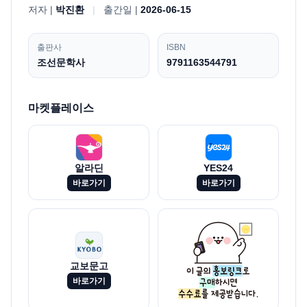
저자 |
박진환
|
출간일 |
2026-06-15
출판사
ISBN
조선문학사
9791163544791
마켓플레이스
알라딘
YES24
바로가기
바로가기
교보문고
바로가기