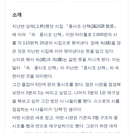
소개
지난번 상재(上梓)했던 시집 『풍시조 산책(諷詩調 散策』
에 이어 『속ㆍ풍시조 산책』이란 타이틀로 2,800편의 시
를 각 110편씩 28권의 시집으로 묶어낸다. 앞에 속(續)을 얹
은 것은 지난번 시집에 이어 엮어낸다는 뜻을 담고 있다.
소이로 해서 속(續)과 계(繼)는 같은 뜻을 지니게 된다. 이는
달리 『속ㆍ풍시조 산책』이 지난번 『풍시조 산책』의 속
편이란 것을 의미한다.
그간 줄잡아 5만여 편의 풍시조를 썼다. 많은 시편을 점검해
보면서 3분의 2는 버리고 싶었고, 나머지 3분의 1은 재구성
을 해보고 싶어 그간 썼던 시 나들이를 했다. 스스로의 시를
점검하는 시 나들이가 ‘산책’인 셈이다.
어떤 시편은 새로 썼고, 어떤 시편은 기존의 3행 구조의 풍
시조를 행과 연으로 재구성하기도 했다. 그런가 하면 개작