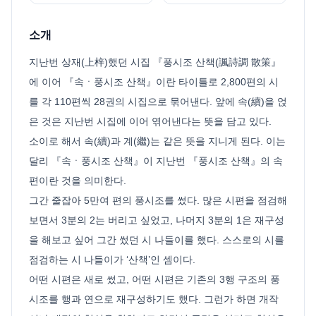
소개
지난번 상재(上梓)했던 시집 『풍시조 산책(諷詩調 散策』
에 이어 『속ㆍ풍시조 산책』이란 타이틀로 2,800편의 시
를 각 110편씩 28권의 시집으로 묶어낸다. 앞에 속(續)을 얹
은 것은 지난번 시집에 이어 엮어낸다는 뜻을 담고 있다.
소이로 해서 속(續)과 계(繼)는 같은 뜻을 지니게 된다. 이는
달리 『속ㆍ풍시조 산책』이 지난번 『풍시조 산책』의 속
편이란 것을 의미한다.
그간 줄잡아 5만여 편의 풍시조를 썼다. 많은 시편을 점검해
보면서 3분의 2는 버리고 싶었고, 나머지 3분의 1은 재구성
을 해보고 싶어 그간 썼던 시 나들이를 했다. 스스로의 시를
점검하는 시 나들이가 ‘산책’인 셈이다.
어떤 시편은 새로 썼고, 어떤 시편은 기존의 3행 구조의 풍
시조를 행과 연으로 재구성하기도 했다. 그런가 하면 개작