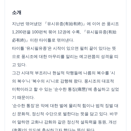
소개
지난번 엮어냈던 『유시유종(有始有終)』에 이어 쓴 풍시조
1,200편을 100편씩 묶어 12권에 수록, 『유시필유종(有始
必有終)』이란 타이틀로 엮어낸다.
타이틀 ‘유시필유종’은 시작이 있으면 필히 끝이 있다는 뜻
으로 풍시조에 대한 마무리를 알리는 예고편쯤의 성격을 띠
고 있다.
그간 시대적 부조리나 현실적 악행들에 나름의 복수를 ‘시
의 복수’니 ‘복수의 시’니로 감행해 왔다. 풍시조의 대표적
미학이라고 할 수 있는 ‘순수한 통징(痛懲)’에 충실하고 싶었
기 때문이다.
‘순수한 통징’은 악에 대한 벌에 물리적 힘이나 법적 징벌 대
신 문화적, 정신적 수단으로 벌한다는 뜻을 담고 있다. 바꾸
어 말하면 교화나 감화와 같은 정신적 설득력을 동원, 개선
(改善)의 의도에 충실하고자 했다는 뜻이 된다.