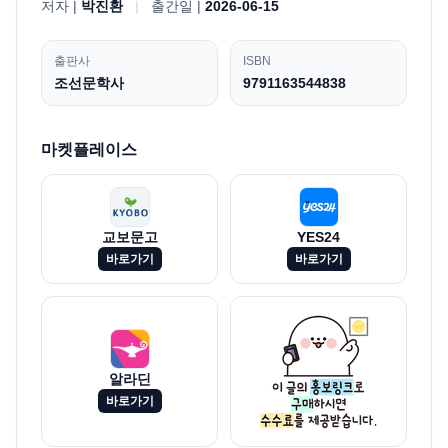
저자 |
박진환
|
출간일 |
2026-06-15
출판사
ISBN
조선문학사
9791163544838
마켓플레이스
교보문고
YES24
바로가기
바로가기
알라딘
바로가기